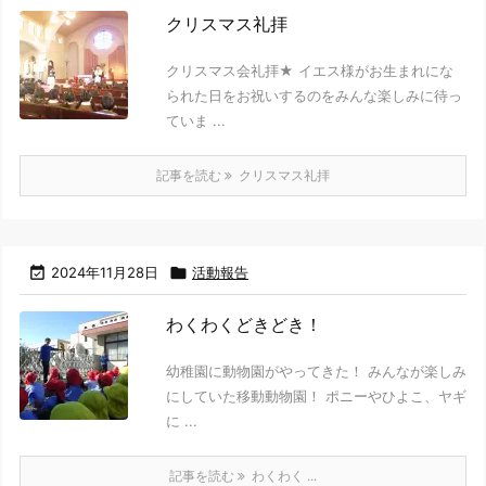
クリスマス礼拝
クリスマス会礼拝★ イエス様がお生まれにな
られた日をお祝いするのをみんな楽しみに待っ
ていま ...
記事を読む
クリスマス礼拝

2024年11月28日

活動報告
わくわくどきどき！
幼稚園に動物園がやってきた！ みんなが楽しみ
にしていた移動動物園！ ポニーやひよこ、ヤギ
に ...
記事を読む
わくわく ...