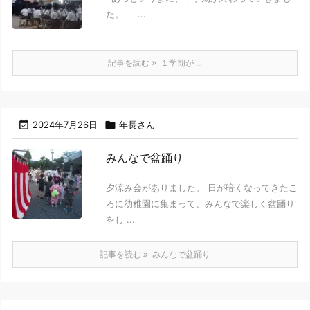
た。 ...
記事を読む
１学期が ...

2024年7月26日

年長さん
みんなで盆踊り
夕涼み会がありました。 日が暗くなってきたこ
ろに幼稚園に集まって、みんなで楽しく盆踊り
をし ...
記事を読む
みんなで盆踊り