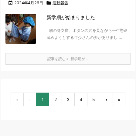

2024年4月26日

活動報告
新学期が始まりました
朝の身支度、ボタンの穴を見ながら一生懸命
留めようとする年少さんの姿がありまし ...
記事を読む
新学期が ...
«
‹
1
2
3
4
5
›
»