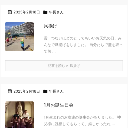

2025年2月18日

年長さん
凧揚げ
雲一つないほどのとってもいいお天気の日、み
んなで凧揚げをしました。 自分たちで型を取っ
て切 ...
記事を読む
凧揚げ

2025年2月18日

年長さん
1月お誕生日会
1月生まれのお友達の誕生会がありました。 神
父様に祝福してもらって、嬉しかったね ...