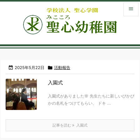


メニュ

サイド
menu_book
入園案

2025年5月22日

活動報告
library_books
入園式
お知ら

入園式がありました🌸 先生たちに新しいぴかぴ
検索
かの名札をつけてもらい、 ドキ ...
記事を読む
入園式