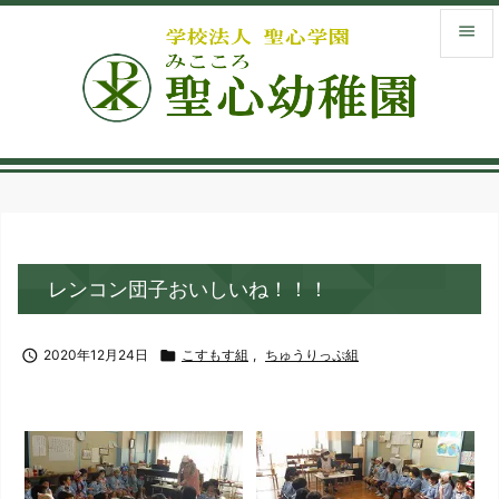


メニュ

サイド
menu_book
入園案
library_books
レンコン団子おいしいね！！！
お知ら

検索

2020年12月24日

こすもす組
,
ちゅうりっぷ組