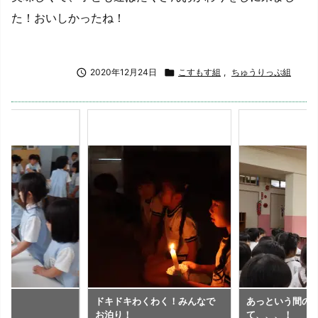
た！おいしかったね！

2020年12月24日

こすもす組
,
ちゅうりっぷ組
ね
ドキドキわくわく！みんなで
あっという間の
お泊り！
て、、、！