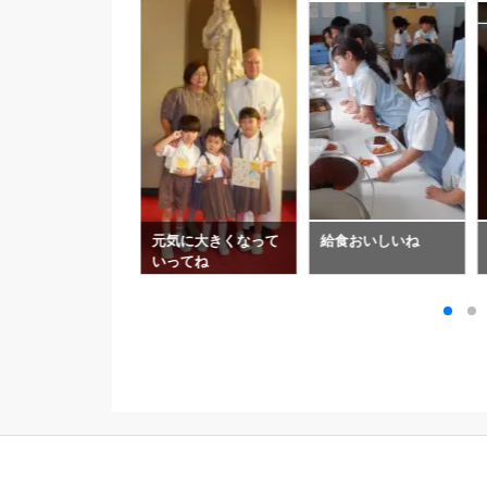
しごと
元気に大きくなって
給食おいしいね
いってね