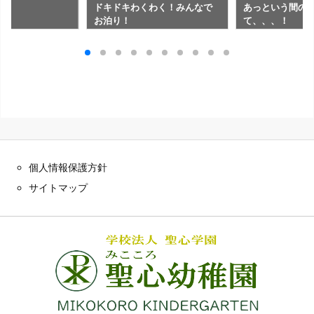
ね
ドキドキわくわく！みんなで
あっという間の
お泊り！
て、、、！
個人情報保護方針
サイトマップ