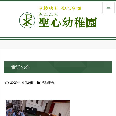


メニュ

サイド
menu_book
入園案
library_books
童話の会
お知ら

検索

2021年10月26日

活動報告