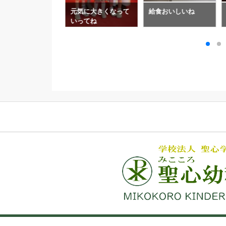
しごと
元気に大きくなって
給食おいしいね
いってね