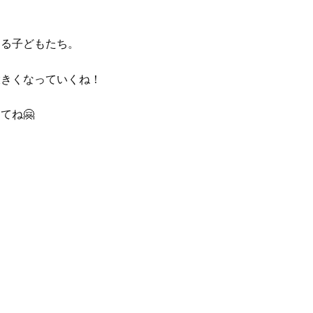
！
する子どもたち。
大きくなっていくね！
てね🤗