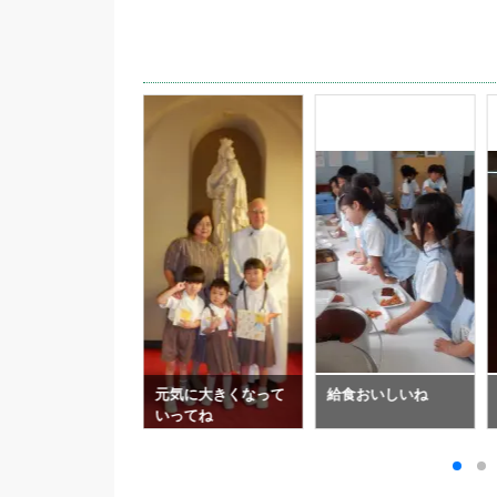
しごと
元気に大きくなって
給食おいしいね
いってね