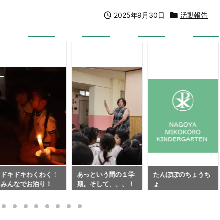

2025年9月30日

活動報告
ドキドキわくわく！
あっという間の１学
たんぽぽのちょうち
みんなでお泊り！
期。そして、、、！
ょ