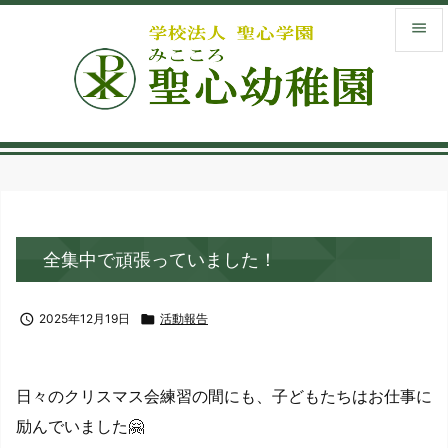


メニュ

サイド
menu_book
入園案
library_books
全集中で頑張っていました！
お知ら

検索

2025年12月19日

活動報告
日々のクリスマス会練習の間にも、子どもたちはお仕事に
励んでいました🤗