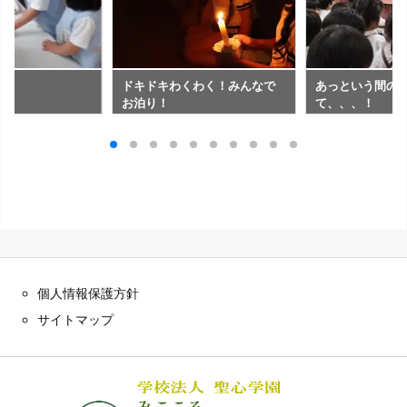
ね
ドキドキわくわく！みんなで
あっという間の
お泊り！
て、、、！
個人情報保護方針
サイトマップ