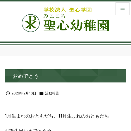


メニュ

サイド
menu_book
入園案
library_books
おめでとう
お知ら

検索

2026年2月16日

活動報告
1月生まれのおともだち、11月生まれのおともだち
お誕生日おめでとう☆