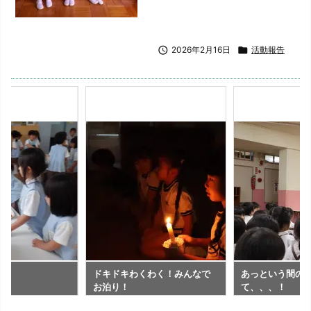

2026年2月16日

活動報告
ね
ドキドキわくわく！みんなで
あっという間の
お泊り！
て、、、！