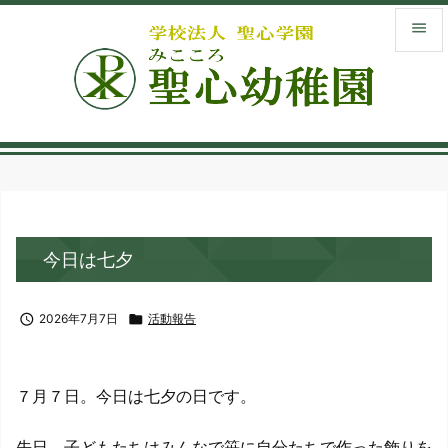


メニュ

サイド
menu_book
入園案
library_books
今日は七夕
お知ら

検索

2026年7月7日

活動報告
７月７日。今日は七夕の日です。
先日、子どもたちはみんなで笹に自分たちで作った飾りを