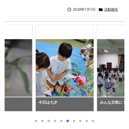

2026年7月7日

活動報告
ね
今日は七夕
みんな元気に！