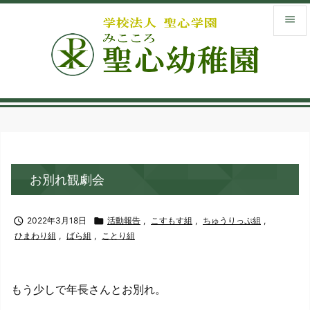


メニュ

サイド
menu_book
入園案
library_books
お別れ観劇会
お知ら

検索

2022年3月18日

活動報告
,
こすもす組
,
ちゅうりっぷ組
,
ひまわり組
,
ばら組
,
ことり組
もう少しで年長さんとお別れ。