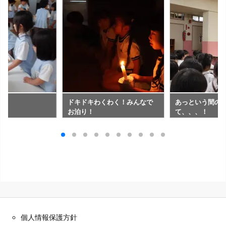
ね
ドキドキわくわく！みんなで
あっという間の
お泊り！
て、、、！
個人情報保護方針