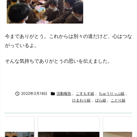
今までありがとう。これからは別々の道だけど、心はつな
がっているよ。
そんな気持ちでありがとうの思いを伝えました。

2022年3月18日

活動報告
,
こすもす組
,
ちゅうりっぷ組
,
ひまわり組
,
ばら組
,
ことり組