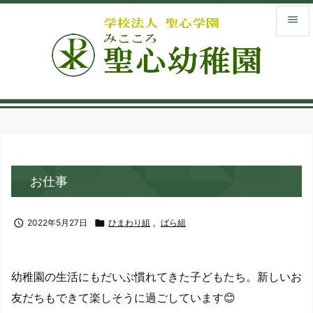


メニュ

サイド
menu_book
入園案
library_books
お仕事
お知ら

検索

2022年5月27日

ひまわり組
,
ばら組
幼稚園の生活にもだいぶ慣れてきた子どもたち。新しいお
友だちもできて楽しそうに過ごしています😊