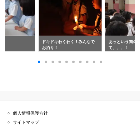
ね
ドキドキわくわく！みんなで
あっという間の
お泊り！
て、、、！
個人情報保護方針
サイトマップ